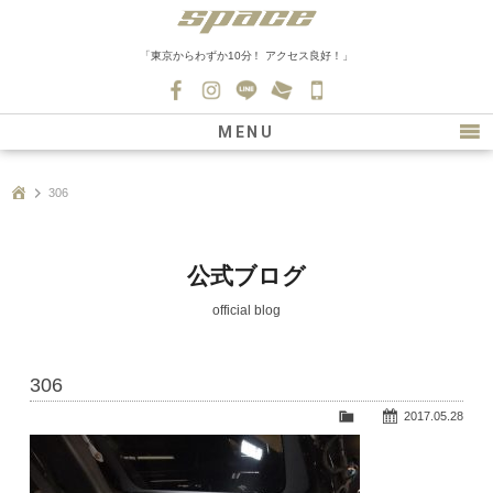
「東京からわずか10分！ アクセス良好！」
045-
530-
MENU
0139
最新情報
306
購入について
新車情報
公式ブログ
在庫車情報
official blog
買取
306
ファクトリー
2017.05.28
会社紹介
スタッフ募集