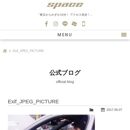
「東京からわずか10分！ アクセス良好！」
045-
530-
MENU
0139
最新情報
Exif_JPEG_PICTURE
購入について
新車情報
公式ブログ
在庫車情報
official blog
買取
Exif_JPEG_PICTURE
ファクトリー
2017.06.07
会社紹介
スタッフ募集