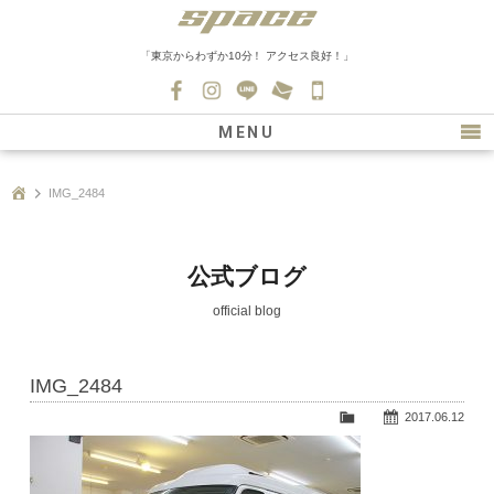
「東京からわずか10分！ アクセス良好！」
045-
530-
MENU
0139
最新情報
IMG_2484
購入について
新車情報
公式ブログ
在庫車情報
official blog
買取
IMG_2484
ファクトリー
2017.06.12
会社紹介
スタッフ募集