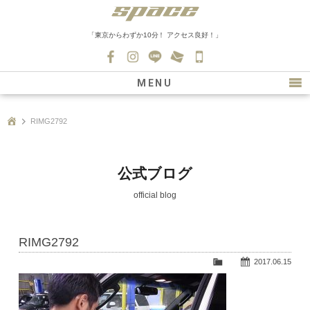
「東京からわずか10分！ アクセス良好！」
045-
530-
MENU
0139
最新情報
RIMG2792
購入について
新車情報
公式ブログ
在庫車情報
official blog
買取
RIMG2792
ファクトリー
2017.06.15
会社紹介
スタッフ募集