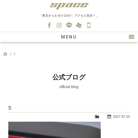
「東京からわずか10分！ アクセス良好！」
045-
530-
MENU
0139
最新情報
5
購入について
新車情報
公式ブログ
在庫車情報
official blog
買取
5
ファクトリー
2017.07.10
会社紹介
スタッフ募集