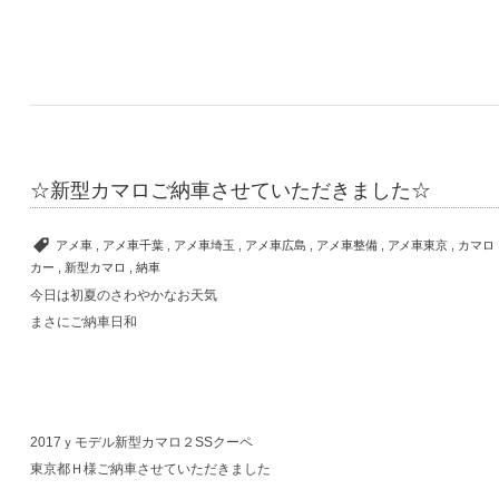
☆新型カマロご納車させていただきました☆
アメ車
,
アメ車千葉
,
アメ車埼玉
,
アメ車広島
,
アメ車整備
,
アメ車東京
,
カマロ
カー
,
新型カマロ
,
納車
今日は初夏のさわやかなお天気
まさにご納車日和
2017ｙモデル新型カマロ２SSクーペ
東京都Ｈ様ご納車させていただきました