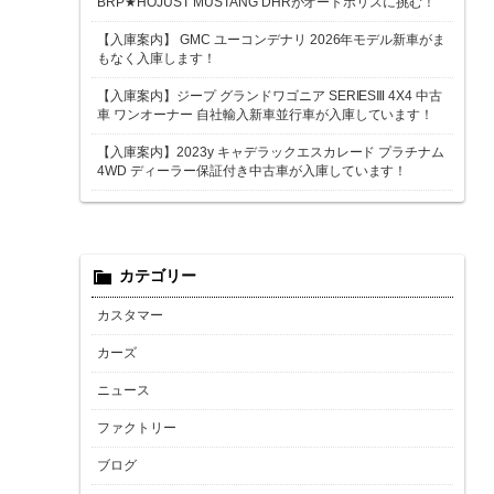
BRP★HOJUST MUSTANG DHRがオートポリスに挑む！
【入庫案内】 GMC ユーコンデナリ 2026年モデル新車がま
もなく入庫します！
【入庫案内】ジープ グランドワゴニア SERIESⅢ 4X4 中古
車 ワンオーナー 自社輸入新車並行車が入庫しています！
【入庫案内】2023y キャデラックエスカレード プラチナム
4WD ディーラー保証付き中古車が入庫しています！
カテゴリー
カスタマー
カーズ
ニュース
ファクトリー
ブログ