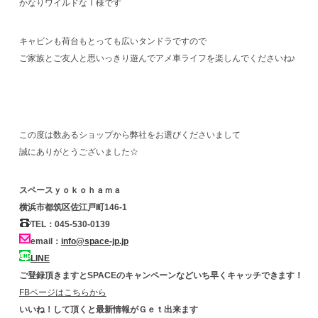
かなりワイルドなＩ様です
キャビンも荷台もとっても広いタンドラですので
ご家族とご友人と思いっきり遊んでアメ車ライフを楽しんでくださいね♪
この度は数あるショップから弊社をお選びくださいまして
誠にありがとうございました☆
スペースｙｏｋｏｈａｍａ
横浜市都筑区佐江戸町146-1
TEL：045-530-0139
email：
info@space-jp.jp
LINE
ご登録頂きますとSPACEのキャンペーンなどいち早くキャッチできます！
FBページはこちらから
いいね！して頂くと最新情報がＧｅｔ出来ます