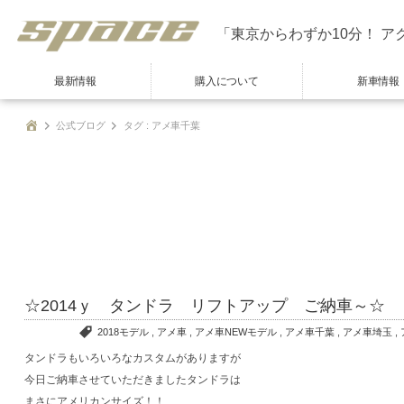
「東京からわずか10分！ ア
最新情報
購入について
新車情報
公式ブログ
タグ : アメ車千葉
☆2014ｙ タンドラ リフトアップ ご納車～☆
2018モデル
,
アメ車
,
アメ車NEWモデル
,
アメ車千葉
,
アメ車埼玉
,
タンドラもいろいろなカスタムがありますが
今日ご納車させていただきましたタンドラは
まさにアメリカンサイズ！！