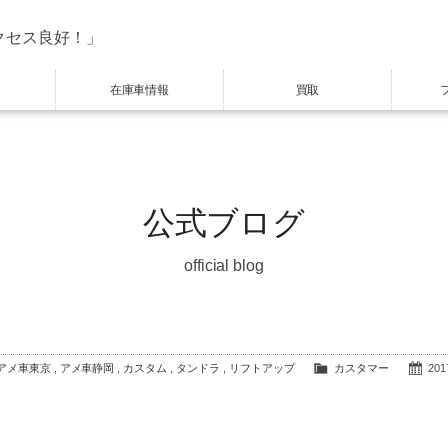
クセス良好！」
在庫車情報
買取
公式ブログ
official blog
アメ車東京
,
アメ車静岡
,
カスタム
,
タンドラ
,
リフトアップ
カスタマー
2017