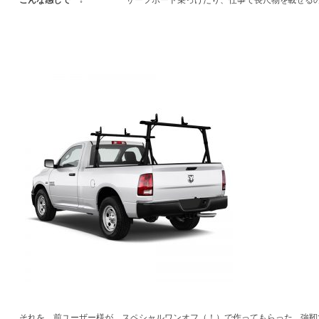
それを、前ユーザー様が スペシャルワンオフ（！）で作ってもらった、強靭