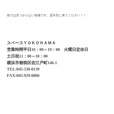
他では見つからない装備です、是非見に来てください！！
スペースＹＯＫＯＨＡＭＡ
営業時間平日
：
～
：
火曜日定休日
10
00
19
00
土日祝
：
～
：
11
00
18
00
横浜市都筑区佐江戸町
146-1
TEL:045-530-0139
FAX:045-929-6066