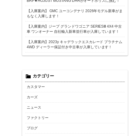
BRP★HOJUST MUSTANG DHRがオートポリスに挑む！
【入庫案内】 GMC ユーコンデナリ 2026年モデル新車がま
もなく入庫します！
【入庫案内】ジープ グランドワゴニア SERIESⅢ 4X4 中古
車 ワンオーナー 自社輸入新車並行車が入庫しています！
【入庫案内】2023y キャデラックエスカレード プラチナム
4WD ディーラー保証付き中古車が入庫しています！
カテゴリー
カスタマー
カーズ
ニュース
ファクトリー
ブログ