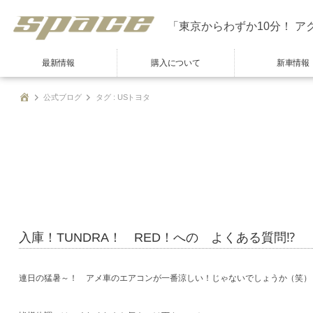
「東京からわずか10分！ ア
最新情報
購入について
新車情報
公式ブログ
タグ : USトヨタ
入庫！TUNDRA！ RED！への よくある質問⁉
連日の猛暑～！ アメ車のエアコンが一番涼しい！じゃないでしょうか（笑）