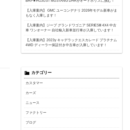
BRP★HOJUST MUSTANG DHRがオートポリスに挑む！
【入庫案内】 GMC ユーコンデナリ 2026年モデル新車がま
もなく入庫します！
【入庫案内】ジープ グランドワゴニア SERIESⅢ 4X4 中古
車 ワンオーナー 自社輸入新車並行車が入庫しています！
【入庫案内】2023y キャデラックエスカレード プラチナム
4WD ディーラー保証付き中古車が入庫しています！
カテゴリー
カスタマー
カーズ
ニュース
ファクトリー
ブログ