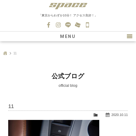
「東京からわずか10分！ アクセス良好！」
045-
530-
MENU
0139
最新情報
11
購入について
新車情報
公式ブログ
在庫車情報
official blog
買取
11
ファクトリー
2020.10.11
会社紹介
スタッフ募集