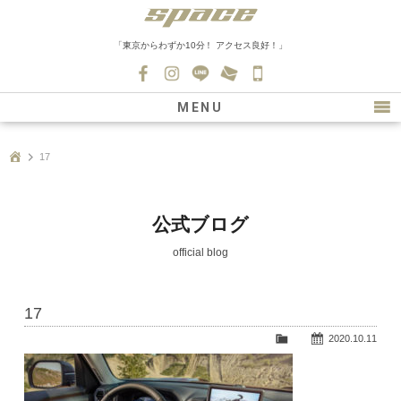
「東京からわずか10分！ アクセス良好！」
045-
530-
MENU
0139
最新情報
17
購入について
新車情報
公式ブログ
在庫車情報
official blog
買取
17
ファクトリー
2020.10.11
会社紹介
スタッフ募集