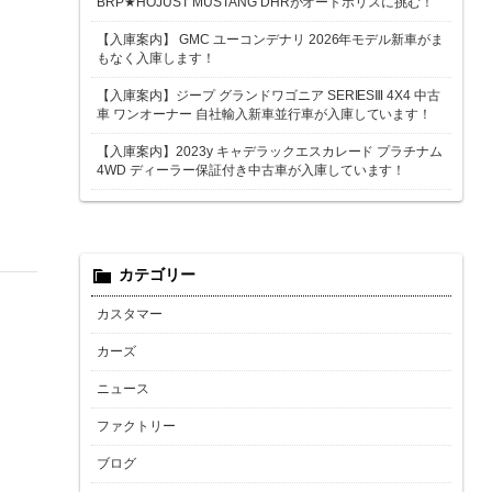
BRP★HOJUST MUSTANG DHRがオートポリスに挑む！
【入庫案内】 GMC ユーコンデナリ 2026年モデル新車がま
もなく入庫します！
【入庫案内】ジープ グランドワゴニア SERIESⅢ 4X4 中古
車 ワンオーナー 自社輸入新車並行車が入庫しています！
【入庫案内】2023y キャデラックエスカレード プラチナム
4WD ディーラー保証付き中古車が入庫しています！
カテゴリー
カスタマー
カーズ
ニュース
ファクトリー
ブログ