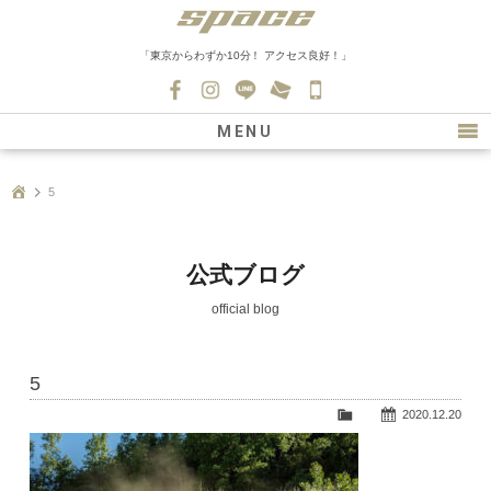
「東京からわずか10分！ アクセス良好！」
045-
530-
MENU
0139
最新情報
5
購入について
新車情報
公式ブログ
在庫車情報
official blog
買取
5
ファクトリー
2020.12.20
会社紹介
スタッフ募集