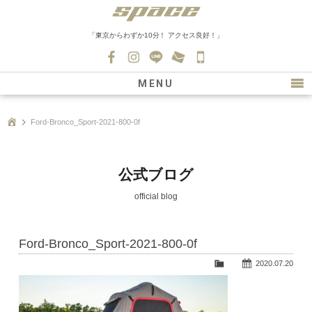
「東京からわずか10分！ アクセス良好！」
045-
530-
MENU
0139
最新情報
Ford-Bronco_Sport-2021-800-0f
購入について
新車情報
公式ブログ
在庫車情報
official blog
買取
Ford-Bronco_Sport-2021-800-0f
ファクトリー
2020.07.20
会社紹介
スタッフ募集