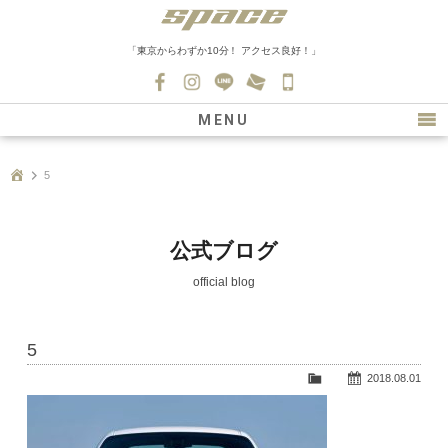
「東京からわずか10分！ アクセス良好！」
045-
530-
MENU
0139
最新情報
5
購入について
新車情報
公式ブログ
在庫車情報
official blog
買取
5
ファクトリー
2018.08.01
会社紹介
スタッフ募集