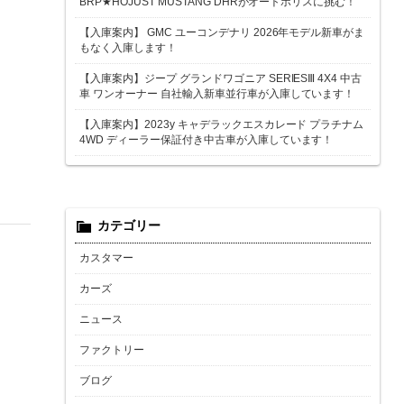
BRP★HOJUST MUSTANG DHRがオートポリスに挑む！
【入庫案内】 GMC ユーコンデナリ 2026年モデル新車がま
もなく入庫します！
【入庫案内】ジープ グランドワゴニア SERIESⅢ 4X4 中古
車 ワンオーナー 自社輸入新車並行車が入庫しています！
【入庫案内】2023y キャデラックエスカレード プラチナム
4WD ディーラー保証付き中古車が入庫しています！
カテゴリー
カスタマー
カーズ
ニュース
ファクトリー
ブログ