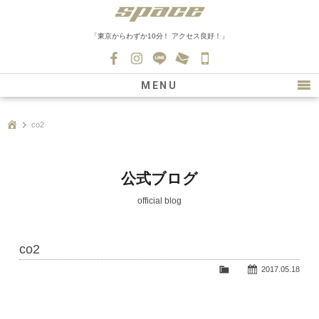
「東京からわずか10分！ アクセス良好！」
045-
530-
MENU
0139
最新情報
co2
購入について
新車情報
公式ブログ
在庫車情報
official blog
買取
co2
ファクトリー
2017.05.18
会社紹介
スタッフ募集