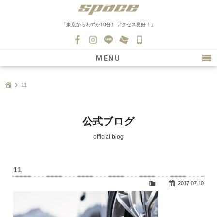
「東京からわずか10分！ アクセス良好！」
045-
530-
MENU
0139
最新情報
11
購入について
新車情報
公式ブログ
在庫車情報
official blog
買取
11
ファクトリー
2017.07.10
会社紹介
スタッフ募集