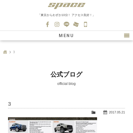
「東京からわずか10分！ アクセス良好！」
045-
530-
MENU
0139
最新情報
3
購入について
新車情報
公式ブログ
在庫車情報
official blog
買取
3
ファクトリー
2017.05.21
会社紹介
スタッフ募集