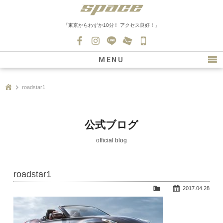
「東京からわずか10分！ アクセス良好！」
045-
530-
MENU
0139
最新情報
roadstar1
購入について
新車情報
公式ブログ
在庫車情報
official blog
買取
roadstar1
ファクトリー
2017.04.28
会社紹介
スタッフ募集