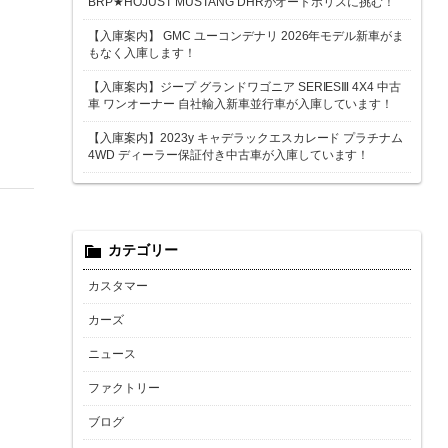
BRP★HOJUST MUSTANG DHRがオートポリスに挑む！
【入庫案内】 GMC ユーコンデナリ 2026年モデル新車がま
もなく入庫します！
【入庫案内】ジープ グランドワゴニア SERIESⅢ 4X4 中古
車 ワンオーナー 自社輸入新車並行車が入庫しています！
【入庫案内】2023y キャデラックエスカレード プラチナム
4WD ディーラー保証付き中古車が入庫しています！
カテゴリー
カスタマー
カーズ
ニュース
ファクトリー
ブログ