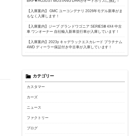
BRP★HOJUST MUSTANG DHRがオートポリスに挑む！
【入庫案内】 GMC ユーコンデナリ 2026年モデル新車がま
もなく入庫します！
【入庫案内】ジープ グランドワゴニア SERIESⅢ 4X4 中古
車 ワンオーナー 自社輸入新車並行車が入庫しています！
【入庫案内】2023y キャデラックエスカレード プラチナム
4WD ディーラー保証付き中古車が入庫しています！
カテゴリー
カスタマー
カーズ
ニュース
ファクトリー
ブログ