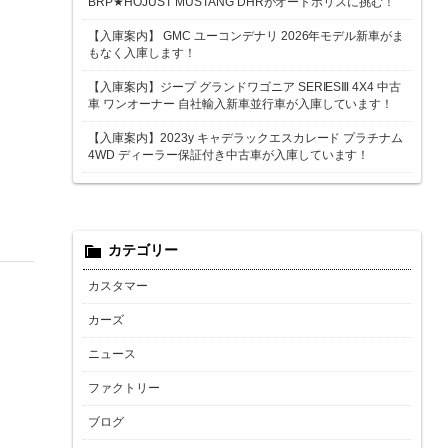
BRP★HOJUST MUSTANG DHRがオートポリスに挑む！
【入庫案内】 GMC ユーコンデナリ 2026年モデル新車がま
もなく入庫します！
【入庫案内】ジープ グランドワゴニア SERIESⅢ 4X4 中古
車 ワンオーナー 自社輸入新車並行車が入庫しています！
【入庫案内】2023y キャデラックエスカレード プラチナム
4WD ディーラー保証付き中古車が入庫しています！
カテゴリー
カスタマー
カーズ
ニュース
ファクトリー
ブログ