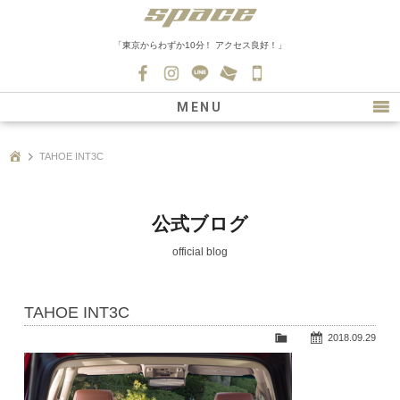
「東京からわずか10分！ アクセス良好！」
045-
530-
MENU
0139
最新情報
TAHOE INT3C
購入について
新車情報
公式ブログ
在庫車情報
official blog
買取
TAHOE INT3C
ファクトリー
2018.09.29
会社紹介
スタッフ募集