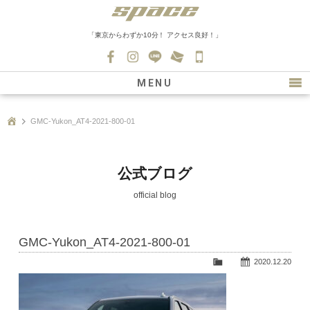
「東京からわずか10分！ アクセス良好！」
045-
530-
MENU
0139
最新情報
GMC-Yukon_AT4-2021-800-01
購入について
新車情報
公式ブログ
在庫車情報
official blog
買取
GMC-Yukon_AT4-2021-800-01
ファクトリー
2020.12.20
会社紹介
スタッフ募集