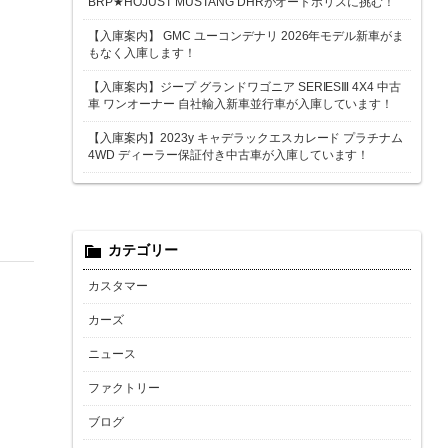
BRP★HOJUST MUSTANG DHRがオートポリスに挑む！
【入庫案内】 GMC ユーコンデナリ 2026年モデル新車がま
もなく入庫します！
【入庫案内】ジープ グランドワゴニア SERIESⅢ 4X4 中古
車 ワンオーナー 自社輸入新車並行車が入庫しています！
【入庫案内】2023y キャデラックエスカレード プラチナム
4WD ディーラー保証付き中古車が入庫しています！
カテゴリー
カスタマー
カーズ
ニュース
ファクトリー
ブログ