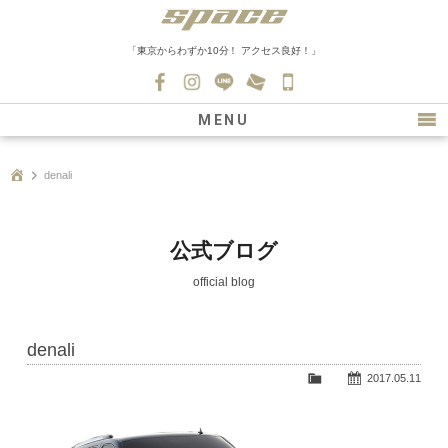
「東京からわずか10分！ アクセス良好！」
045-
530-
MENU
0139
最新情報
denali
購入について
新車情報
公式ブログ
在庫車情報
official blog
買取
denali
ファクトリー
2017.05.11
会社紹介
スタッフ募集