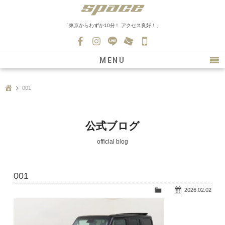
「東京からわずか10分！ アクセス良好！」
045-
530-
MENU
0139
最新情報
001
購入について
新車情報
公式ブログ
在庫車情報
official blog
買取
001
ファクトリー
2026.02.02
会社紹介
スタッフ募集