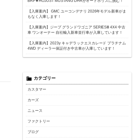
BRP★HOJUST MUSTANG DHRがオートポリスに挑む！
【入庫案内】 GMC ユーコンデナリ 2026年モデル新車がま
もなく入庫します！
【入庫案内】ジープ グランドワゴニア SERIESⅢ 4X4 中古
車 ワンオーナー 自社輸入新車並行車が入庫しています！
【入庫案内】2023y キャデラックエスカレード プラチナム
4WD ディーラー保証付き中古車が入庫しています！
カテゴリー
カスタマー
カーズ
ニュース
ファクトリー
ブログ