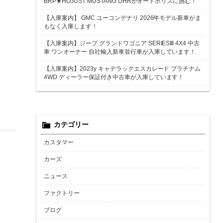
BRP★HOJUST MUSTANG DHRがオートポリスに挑む！
【入庫案内】 GMC ユーコンデナリ 2026年モデル新車がま
もなく入庫します！
【入庫案内】ジープ グランドワゴニア SERIESⅢ 4X4 中古
車 ワンオーナー 自社輸入新車並行車が入庫しています！
【入庫案内】2023y キャデラックエスカレード プラチナム
4WD ディーラー保証付き中古車が入庫しています！
カテゴリー
カスタマー
カーズ
ニュース
ファクトリー
ブログ