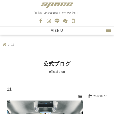
「東京からわずか10分！ アクセス良好！」
045-
530-
MENU
0139
最新情報
11
購入について
新車情報
公式ブログ
在庫車情報
official blog
買取
11
ファクトリー
2017.09.18
会社紹介
スタッフ募集