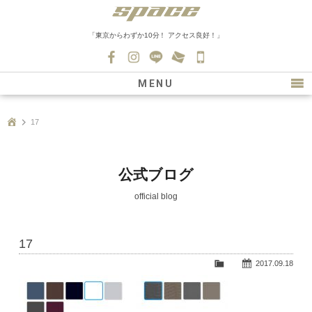
「東京からわずか10分！ アクセス良好！」
045-
530-
MENU
0139
最新情報
17
購入について
新車情報
公式ブログ
在庫車情報
official blog
買取
17
ファクトリー
2017.09.18
会社紹介
スタッフ募集