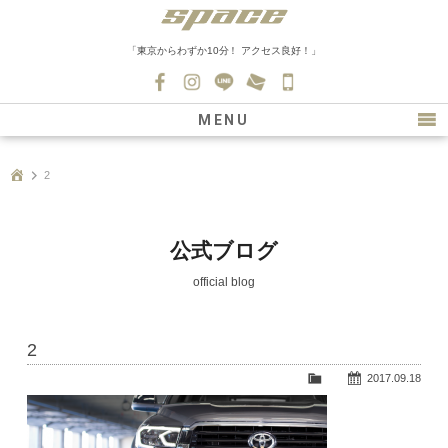
「東京からわずか10分！ アクセス良好！」
045-
530-
MENU
0139
最新情報
2
購入について
新車情報
公式ブログ
在庫車情報
official blog
買取
2
ファクトリー
2017.09.18
会社紹介
スタッフ募集