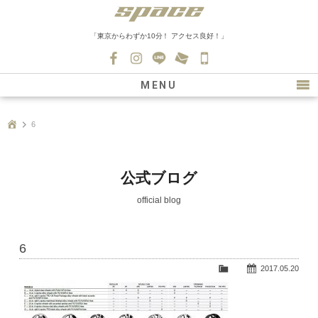
「東京からわずか10分！ アクセス良好！」
045-
530-
MENU
0139
最新情報
6
購入について
新車情報
公式ブログ
在庫車情報
official blog
買取
6
ファクトリー
2017.05.20
会社紹介
スタッフ募集