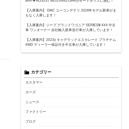
BRP★HOJUST MUSTANG DHRがオートポリスに挑む！
【入庫案内】 GMC ユーコンデナリ 2026年モデル新車がま
もなく入庫します！
【入庫案内】ジープ グランドワゴニア SERIESⅢ 4X4 中古
車 ワンオーナー 自社輸入新車並行車が入庫しています！
【入庫案内】2023y キャデラックエスカレード プラチナム
4WD ディーラー保証付き中古車が入庫しています！
カテゴリー
カスタマー
カーズ
ニュース
ファクトリー
ブログ