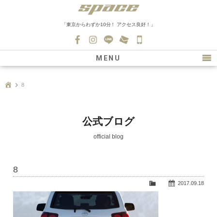
「東京からわずか10分！ アクセス良好！」
045-
530-
MENU
0139
最新情報
8
購入について
新車情報
公式ブログ
在庫車情報
official blog
買取
8
ファクトリー
2017.09.18
会社紹介
スタッフ募集