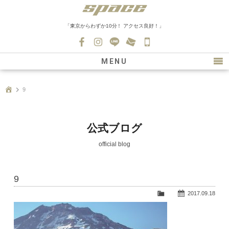
「東京からわずか10分！ アクセス良好！」
045-
530-
MENU
0139
最新情報
9
購入について
新車情報
公式ブログ
在庫車情報
official blog
買取
9
ファクトリー
2017.09.18
会社紹介
スタッフ募集