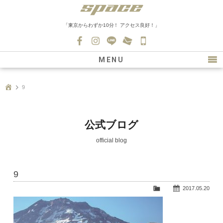
「東京からわずか10分！ アクセス良好！」
045-
530-
MENU
0139
最新情報
9
購入について
新車情報
公式ブログ
在庫車情報
official blog
買取
9
ファクトリー
2017.05.20
会社紹介
スタッフ募集