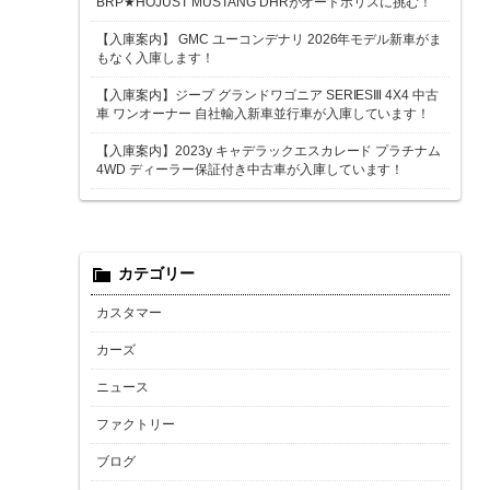
BRP★HOJUST MUSTANG DHRがオートポリスに挑む！
【入庫案内】 GMC ユーコンデナリ 2026年モデル新車がま
もなく入庫します！
【入庫案内】ジープ グランドワゴニア SERIESⅢ 4X4 中古
車 ワンオーナー 自社輸入新車並行車が入庫しています！
【入庫案内】2023y キャデラックエスカレード プラチナム
4WD ディーラー保証付き中古車が入庫しています！
カテゴリー
カスタマー
カーズ
ニュース
ファクトリー
ブログ