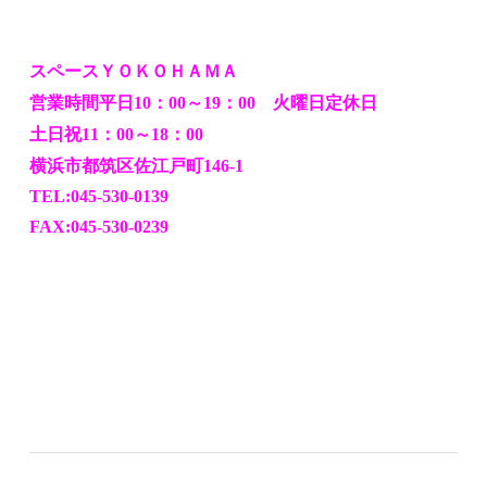
スペースＹＯＫＯＨＡＭＡ
営業時間平日
：
～
：
火曜日定休日
10
00
19
00
土日祝
：
～
：
11
00
18
00
横浜市都筑区佐江戸町
146-1
TEL:045-530-0139
FAX:045-530-0239