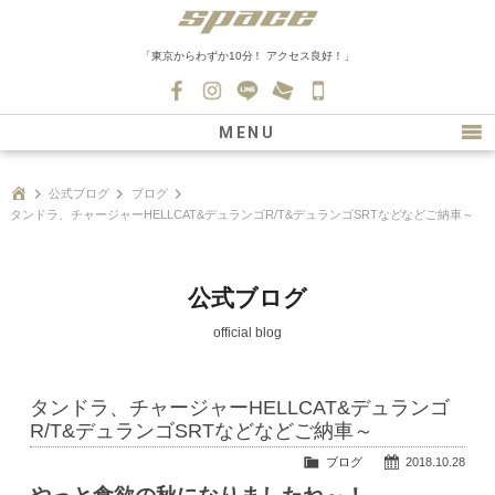
「東京からわずか10分！ アクセス良好！」
045-
530-
MENU
0139
最新情報
公式ブログ
ブログ
タンドラ、チャージャーHELLCAT&デュランゴR/T&デュランゴSRTなどなどご納車～
購入について
新車情報
公式ブログ
在庫車情報
official blog
買取
ファクトリー
タンドラ、チャージャーHELLCAT&デュランゴ
R/T&デュランゴSRTなどなどご納車～
会社紹介
ブログ
2018.10.28
スタッフ募集