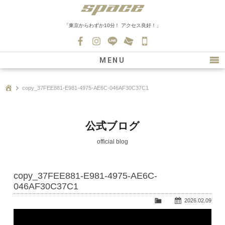
「東京からわずか10分！ アクセス良好！」
045-
530-
MENU
0139
最新情報
copy_37FEE881-E981-4975-AE6C-046AF30C37C1
購入について
新車情報
公式ブログ
在庫車情報
official blog
買取
copy_37FEE881-E981-4975-AE6C-
ファクトリー
046AF30C37C1
会社紹介
2026.02.09
動
スタッフ募集
画