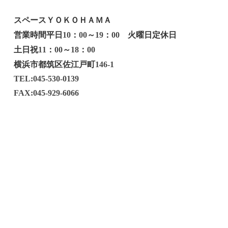
スペースＹＯＫＯＨＡＭＡ
営業時間平日
：
～
：
火曜日定休日
10
00
19
00
土日祝
：
～
：
11
00
18
00
横浜市都筑区佐江戸町
146-1
TEL:045-530-0139
FAX:045-929-6066