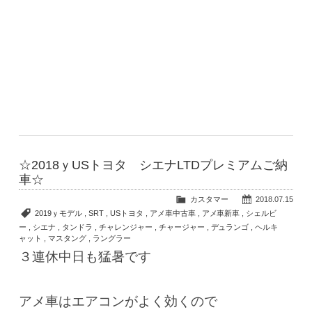
☆2018ｙUSトヨタ シエナLTDプレミアムご納
車☆
カスタマー
2018.07.15
2019ｙモデル
,
SRT
,
USトヨタ
,
アメ車中古車
,
アメ車新車
,
シェルビ
ー
,
シエナ
,
タンドラ
,
チャレンジャー
,
チャージャー
,
デュランゴ
,
ヘルキ
ャット
,
マスタング
,
ラングラー
３連休中日も猛暑です
アメ車はエアコンがよく効くので