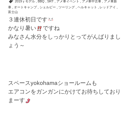
2019ｙモデル
,
BBQ
,
SRT
,
アメ車イベント
,
アメ車中古車
,
アメ車新
車
,
オートキャンプ
,
シェルビー
,
ツーリング
,
ヘルキャット
,
レッドアイ
,
富士山
３連休初日です
かなり暑い
ですね
みなさん水分をしっかりとってがんばりまし
ょう～
スペースyokohamaショールームも
エアコンをガンガンにかけてお待ちしており
まーす