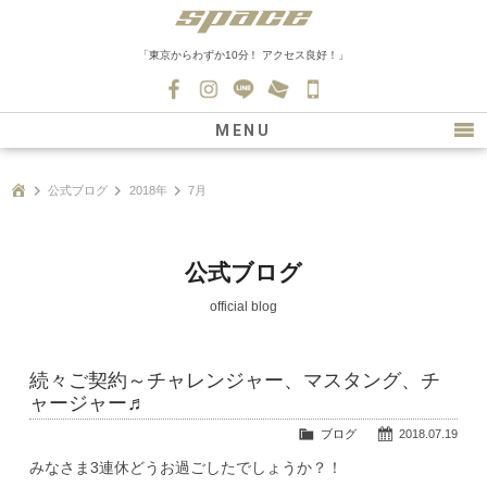
「東京からわずか10分！ アクセス良好！」
045-
530-
MENU
0139
最新情報
公式ブログ
2018年
7月
購入について
新車情報
公式ブログ
在庫車情報
official blog
買取
続々ご契約～チャレンジャー、マスタング、チ
ファクトリー
ャージャー♬
会社紹介
ブログ
2018.07.19
みなさま3連休どうお過ごしたでしょうか？！
スタッフ募集