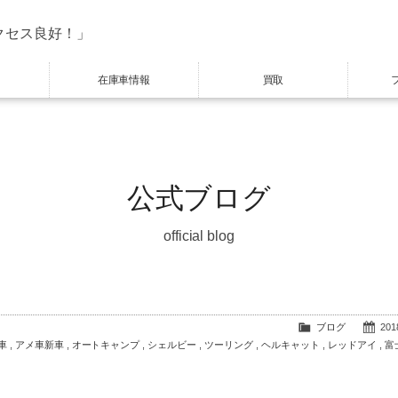
クセス良好！」
在庫車情報
買取
公式ブログ
official blog
ブログ
2018
車
,
アメ車新車
,
オートキャンプ
,
シェルビー
,
ツーリング
,
ヘルキャット
,
レッドアイ
,
富