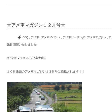
☆アメ車マガジン１２月号☆
BBQ
,
アメ車
,
アメ車イベント
,
アメ車ツーリング
,
アメ車マガジン
,
ア
先日開催いたしました
スペ²☆フェス2017in富士山♪
１０月発売のアメ車マガジン１２月号に掲載されます！！