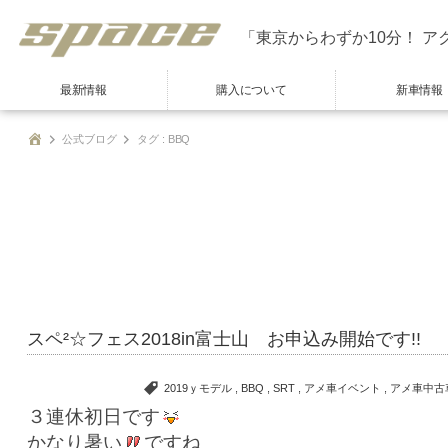
「東京からわずか10分！ ア
最新情報
購入について
新車情報
公式ブログ
タグ : BBQ
スペ²☆フェス2018in富士山 お申込み開始です!!
2019ｙモデル
,
BBQ
,
SRT
,
アメ車イベント
,
アメ車中古
３連休初日です
かなり暑い
ですね