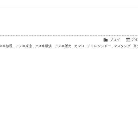
ブログ
2017
メ車修理
,
アメ車東京
,
アメ車横浜
,
アメ車販売
,
カマロ
,
チャレンジャー
,
マスタング
,
富