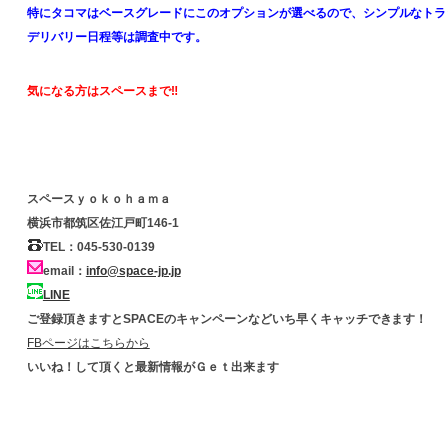
特にタコマはベースグレードにこのオプションが選べるので、シンプルなトラ
デリバリー日程等は調査中です。
気になる方はスペースまで‼
スペースｙｏｋｏｈａｍａ
横浜市都筑区佐江戸町146-1
TEL：045-530-0139
email：
info@space-jp.jp
LINE
ご登録頂きますとSPACEのキャンペーンなどいち早くキャッチできます！
FBページはこちらから
いいね！して頂くと最新情報がＧｅｔ出来ます