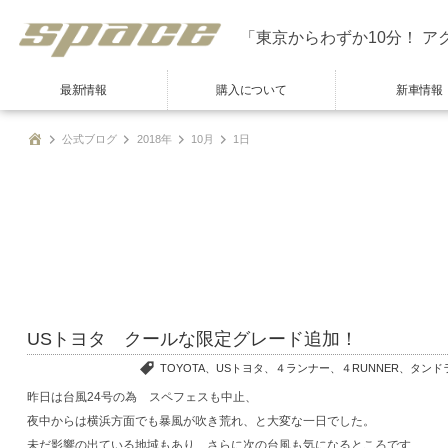
「東京からわずか10分！ ア
最新情報
購入について
新車情報
公式ブログ
2018年
10月
1日
USトヨタ クールな限定グレード追加！
TOYOTA、USトヨタ、４ランナー、４RUNNER、タン
昨日は台風24号の為 スペフェスも中止、
夜中からは横浜方面でも暴風が吹き荒れ、と大変な一日でした。
未だ影響の出ている地域もあり、さらに次の台風も気になるところです、