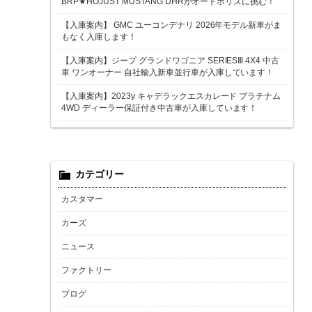
BRP★HOJUST MUSTANG DHRがオートポリスに挑む！
【入庫案内】 GMC ユーコンデナリ 2026年モデル新車がま
もなく入庫します！
【入庫案内】ジープ グランドワゴニア SERIESⅢ 4X4 中古
車 ワンオーナー 自社輸入新車並行車が入庫しています！
【入庫案内】2023y キャデラックエスカレード プラチナム
4WD ディーラー保証付き中古車が入庫しています！
カテゴリー
カスタマー
カーズ
ニュース
ファクトリー
ブログ