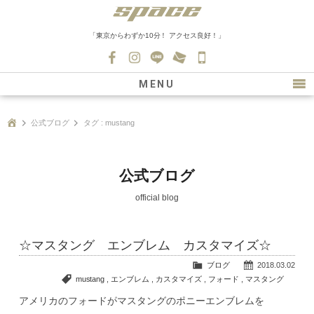
「東京からわずか10分！ アクセス良好！」
045-
530-
MENU
0139
最新情報
公式ブログ
タグ : mustang
購入について
新車情報
公式ブログ
在庫車情報
official blog
買取
☆マスタング エンブレム カスタマイズ☆
ファクトリー
ブログ
2018.03.02
会社紹介
mustang
,
エンブレム
,
カスタマイズ
,
フォード
,
マスタング
アメリカのフォードがマスタングのポニーエンブレムを
スタッフ募集