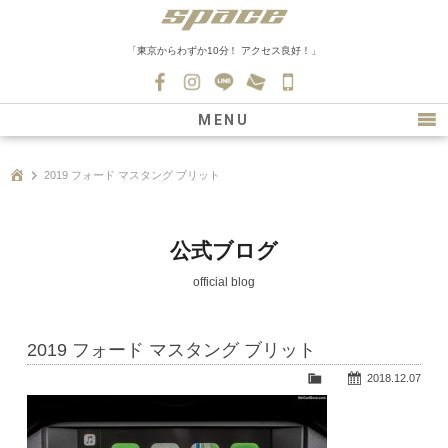
「東京からわずか10分！ アクセス良好！」
045-
530-
MENU
0139
最新情報
2019 フォード マスタング ブリット
購入について
新車情報
公式ブログ
在庫車情報
official blog
買取
2019 フォード マスタング ブリット
ファクトリー
2018.12.07
会社紹介
スタッフ募集