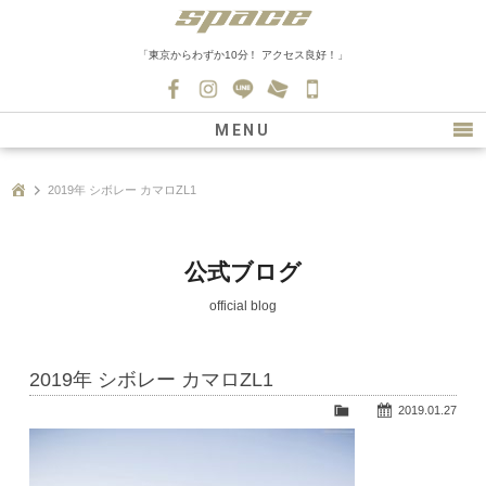
「東京からわずか10分！ アクセス良好！」
045-
530-
MENU
0139
最新情報
2019年 シボレー カマロZL1
購入について
新車情報
公式ブログ
在庫車情報
official blog
買取
2019年 シボレー カマロZL1
ファクトリー
2019.01.27
会社紹介
スタッフ募集