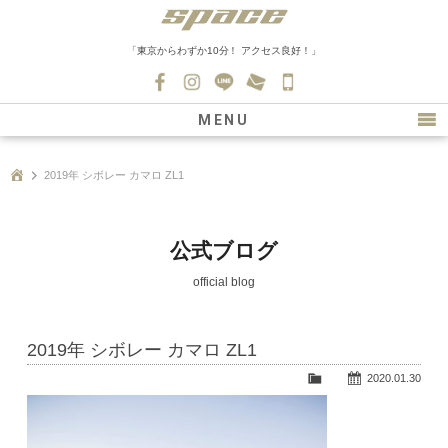
「東京からわずか10分！ アクセス良好！」
045-
530-
MENU
0139
最新情報
2019年 シボレー カマロ ZL1
購入について
新車情報
公式ブログ
在庫車情報
official blog
買取
2019年 シボレー カマロ ZL1
ファクトリー
2020.01.30
会社紹介
スタッフ募集