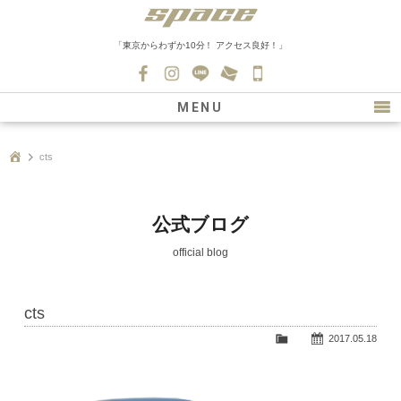
「東京からわずか10分！ アクセス良好！」
045-
530-
MENU
0139
最新情報
cts
購入について
新車情報
公式ブログ
在庫車情報
official blog
買取
cts
ファクトリー
2017.05.18
会社紹介
スタッフ募集