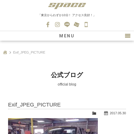
「東京からわずか10分！ アクセス良好！」
045-
530-
MENU
0139
最新情報
Exif_JPEG_PICTURE
購入について
新車情報
公式ブログ
在庫車情報
official blog
買取
Exif_JPEG_PICTURE
ファクトリー
2017.05.30
会社紹介
スタッフ募集