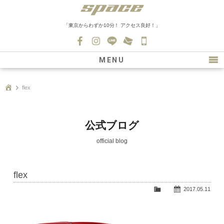
「東京からわずか10分！ アクセス良好！」
045-
530-
MENU
0139
最新情報
flex
購入について
新車情報
公式ブログ
在庫車情報
official blog
買取
flex
ファクトリー
2017.05.11
会社紹介
スタッフ募集